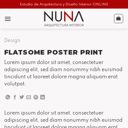
Skip
Estudio de Arquitectura y Diseño Interior ONLINE
to
content
Design
FLATSOME POSTER PRINT
Lorem ipsum dolor sit amet, consectetuer
adipiscing elit, sed diam nonummy nibh euismod
tincidunt ut laoreet dolore magna aliquam erat
volutpat.
Lorem ipsum dolor sit amet, consectetuer
adipiscing elit, sed diam nonummy nibh euismod
tincidunt ut laoreet dolore magna aliquam erat